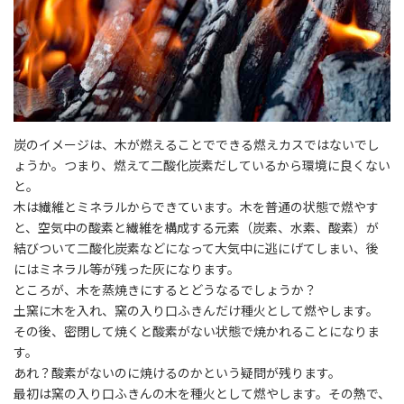
炭のイメージは、木が燃えることでできる燃えカスではないでし
ょうか。つまり、燃えて二酸化炭素だしているから環境に良くない
と。
木は繊維とミネラルからできています。木を普通の状態で燃やす
と、空気中の酸素と繊維を構成する元素（炭素、水素、酸素）が
結びついて二酸化炭素などになって大気中に逃にげてしまい、後
にはミネラル等が残った灰になります。
ところが、木を蒸焼きにするとどうなるでしょうか？
土窯に木を入れ、窯の入り口ふきんだけ種火として燃やします。
その後、密閉して焼くと酸素がない状態で焼かれることになりま
す。
あれ？酸素がないのに焼けるのかという疑問が残ります。
最初は窯の入り口ふきんの木を種火として燃やします。その熱で、