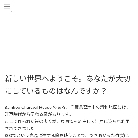
コ
ナ
ン
ビ
テ
ゲ
ン
ー
ツ
シ
へ
ョ
Bamboo Charcoal Houseとは
ス
ン
キ
に
ッ
移
プ
動
トップページ
Bamboo Charcoal Houseとは
新しい世界へようこそ。あなたが大切
にしているものはなんですか？
Bamboo Charcoal House のある、千葉県君津市の清和地区には、
江戸時代から伝わる窯があります。
ここで作られた炭の多くが、東京湾を経由して江戸に送られ利用
されてきました。
800℃という高温に達する窯を使うことで、できあがった竹炭は、