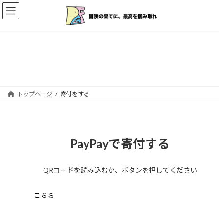
コ
ナ
ン
ビ
テ
ゲ
ン
ー
ツ
シ
へ
ョ
寄付をする
ス
ン
キ
に
ッ
移
プ
動
トップページ
寄付をする
PayPayで寄付する
QRコードを読み込むか、ボタンを押してください
こちら