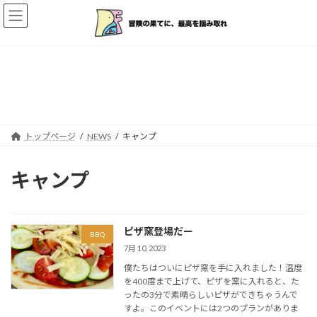
コ
ナ
ン
ビ
テ
ゲ
ン
ー
ツ
シ
へ
ョ
NEWS
ス
ン
キ
に
ッ
移
プ
動
トップページ
NEWS
キャンプ
キャンプ
ピザ窯登場だー
BBQ
7月 10, 2023
僕たちはついにピザ窯を手に入れました！温度
を400度まで上げて、ピザを窯に入れると、た
ったの3分で素晴らしいピザができちゃうんで
すよ。このイベントには2つのプランがありま