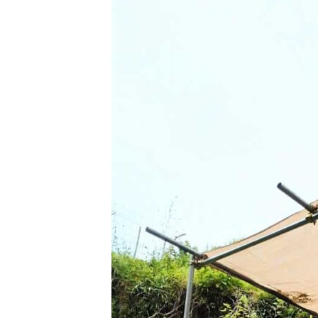
日
時
: