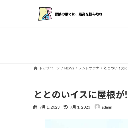
コ
ナ
ン
ビ
テ
ゲ
ン
ー
ツ
シ
へ
ョ
ス
ン
キ
に
ッ
移
プ
動
トップページ
NEWS
テントサウナ
ととのいイスに
ととのいイスに屋根が!
最
7月 1, 2023
7月 1, 2023
admin
終
更
新